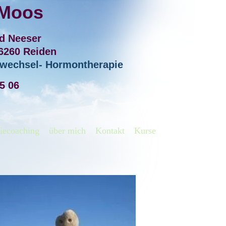
 Moos
rd Neeser
 6260 Reiden
ffwechsel- Hormontherapie
45 06
iecoaching
über mich
Kontakt
Kurse