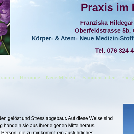
Praxis im
Franziska Hildega
Oberfeldstrasse 5b,
Körper- & Atem- Neue Medizin-Sto
Tel. 076 324 
Trauma
Hormone
Neue Medizin
Familienstellen
Energ
en gelöst und Stress abgebaut. Auf diese Weise sind
ig handeln sie aus ihrer eigenen Mitte heraus.
 Person, die zu mir kommt, ein ausführliches