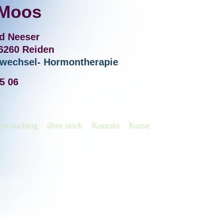
 Moos
rd Neeser
 6260 Reiden
ffwechsel- Hormontherapie
45 06
iecoaching
über mich
Kontakt
Kurse